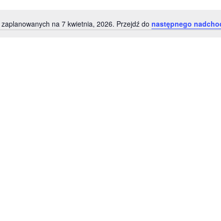
 zaplanowanych na 7 kwietnia, 2026. Przejdź do
następnego nadcho
P
o
w
i
a
d
o
m
i
e
n
i
e