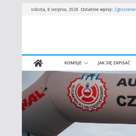
Przejdź
Ostatnie wpisy:
Zgłoszenie
sobota, 8 sierpnia, 2026
do
45 Rajd Cz
VROOOM Cl
treści
I Gliwicki 
Częstocho
KOMISJE
JAK SIĘ ZAPISAĆ