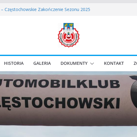
 – Częstochowskie Zakończenie Sezonu 2025
ęstochowski zostaje odwołany.
assic Race Event 2026
Classic Sprint o Puchar Prezydenta Miasta Gliwice
wskie Rozpoczęcie Sezonu 2026
HISTORIA
GALERIA
DOKUMENTY
KONTAKT
Z