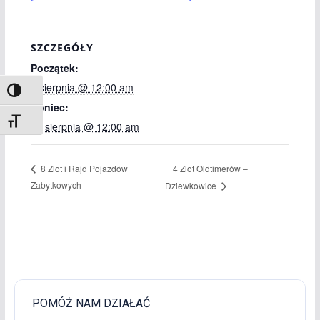
SZCZEGÓŁY
Początek:
1 sierpnia @ 12:00 am
Toggle High Contrast
Koniec:
Toggle Font size
31 sierpnia @ 12:00 am
4 Zlot Oldtimerów –
8 Zlot i Rajd Pojazdów
Zabytkowych
Dziewkowice