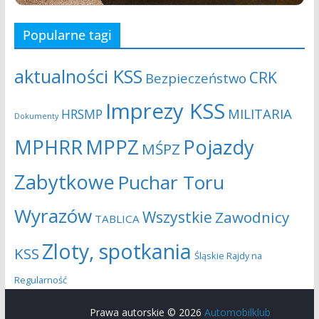
Popularne tagi
aktualności KSS
CRK
Bezpieczeństwo
Imprezy KSS
MILITARIA
HRSMP
Dokumenty
MPHRR
MPPZ
Pojazdy
MŚPZ
Zabytkowe
Puchar Toru
Wyrazów
Wszystkie
Zawodnicy
TABLICA
Zloty, spotkania
KSS
Śląskie Rajdy na
Regularność
Prawa autorskie © 2026
Automobilklub