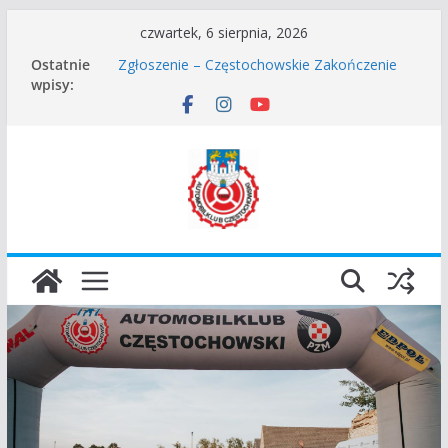
Przejdź
czwartek, 6 sierpnia, 2026
do
Ostatnie
Zgłoszenie – Częstochowskie Zakończenie
treści
wpisy:
Sezonu 2025
45 Rajd Częstochowski zostaje odwołany.
VROOOM Classic Race Event 2026
I Gliwicki Classic Sprint o Puchar Prezydenta
Miasta Gliwice
Częstochowskie Rozpoczęcie Sezonu 2026