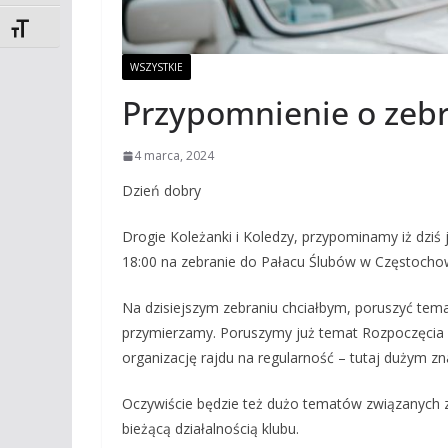
Toggle Font size
WSZYSTKIE
Przypomnienie o zeb
4 marca, 2024
Dzień dobry
Drogie Koleżanki i Koledzy, przypominamy iż dziś
18:00 na zebranie do Pałacu Ślubów w Częstocho
Na dzisiejszym zebraniu chciałbym, poruszyć tema
przymierzamy. Poruszymy już temat Rozpoczęcia
organizację rajdu na regularność – tutaj dużym z
Oczywiście będzie też dużo tematów związanych z 
bieżącą działalnością klubu.