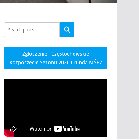
Szukaj
Zgłoszenie - Częstochowskie
Rozpoczęcie Sezonu 2026 I runda MŚPZ