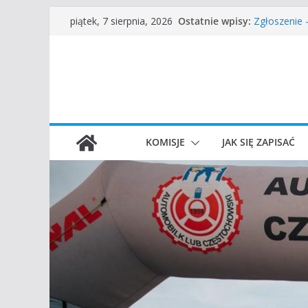
Przejdź
Częstochow
Ostatnie wpisy:
piątek, 7 sierpnia, 2026
Zgłoszenie
do
45 Rajd Czę
treści
VROOOM Cla
I Gliwicki C
KOMISJE
JAK SIĘ ZAPISAĆ