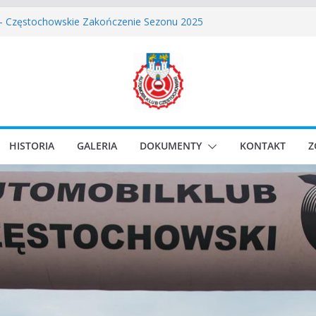
skie Rozpoczęcie Sezonu 2026
 – Częstochowskie Zakończenie Sezonu 2025
stochowski zostaje odwołany.
ssic Race Event 2026
lassic Sprint o Puchar Prezydenta Miasta Gliwice
HISTORIA
GALERIA
DOKUMENTY
KONTAKT
Z