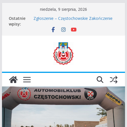
Przejdź
niedziela, 9 sierpnia, 2026
do
Ostatnie
Zgłoszenie – Częstochowskie Zakończenie
treści
wpisy:
Sezonu 2025
45 Rajd Częstochowski zostaje odwołany.
VROOOM Classic Race Event 2026
I Gliwicki Classic Sprint o Puchar Prezydenta
Miasta Gliwice
Częstochowskie Rozpoczęcie Sezonu 2026