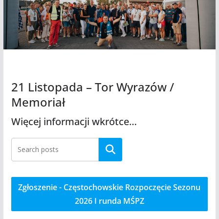
21 Listopada – Tor Wyrazów /
Memoriał
Więcej informacji wkrótce…
Szukaj
Zgłoszenie - Częstochowskie Rozpoczęcie Sezonu
2026 I runda MŚPZ