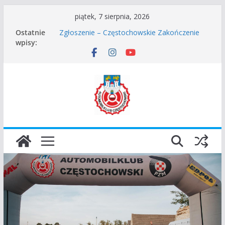
Przejdź
piątek, 7 sierpnia, 2026
do
Częstochowskie Rozpoczęcie Sezonu 2026
Ostatnie
Zgłoszenie – Częstochowskie Zakończenie
treści
wpisy:
Sezonu 2025
45 Rajd Częstochowski zostaje odwołany.
VROOOM Classic Race Event 2026
I Gliwicki Classic Sprint o Puchar Prezydenta
Miasta Gliwice