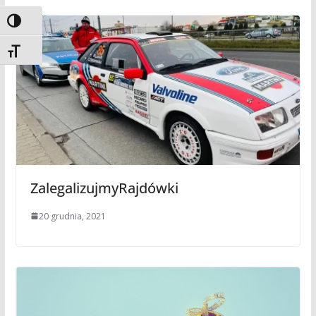
Toggle High Contrast
Toggle Font size
ZalegalizujmyRajdówki
20 grudnia, 2021