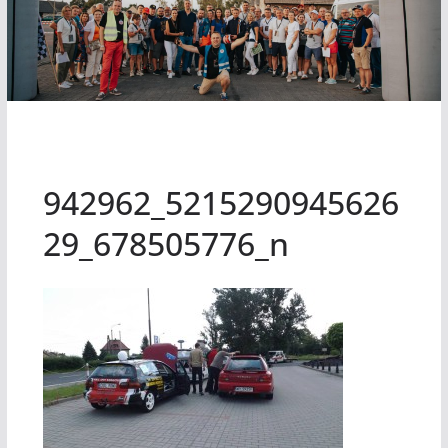
942962_5215290945626
29_678505776_n