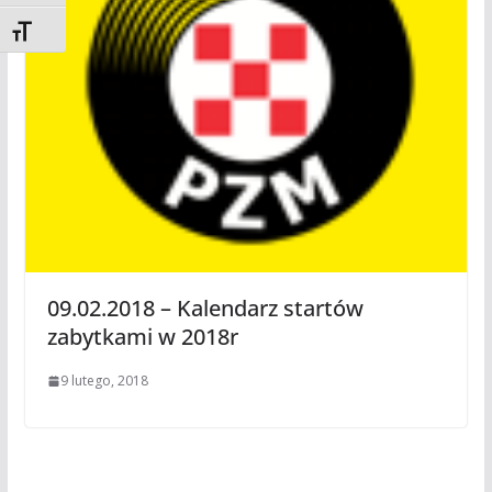
Toggle Font size
09.02.2018 – Kalendarz startów
zabytkami w 2018r
9 lutego, 2018