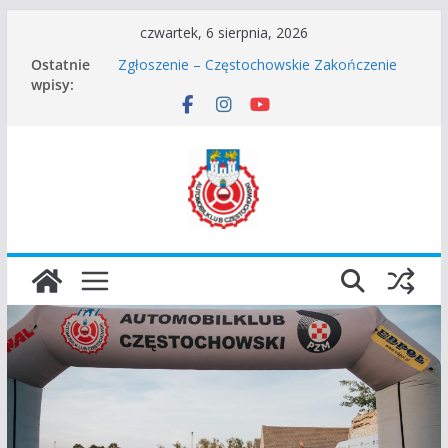
Przejdź
czwartek, 6 sierpnia, 2026
do
Częstochowskie Rozpoczęcie Sezonu 2026
Ostatnie
Zgłoszenie – Częstochowskie Zakończenie
treści
wpisy:
Sezonu 2025
45 Rajd Częstochowski zostaje odwołany.
VROOOM Classic Race Event 2026
I Gliwicki Classic Sprint o Puchar Prezydenta
Miasta Gliwice