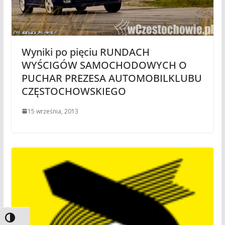
Wyniki po pięciu RUNDACH
WYŚCIGÓW SAMOCHODOWYCH O
PUCHAR PREZESA AUTOMOBILKLUBU
CZĘSTOCHOWSKIEGO
15 września, 2013
Toggle High Contrast