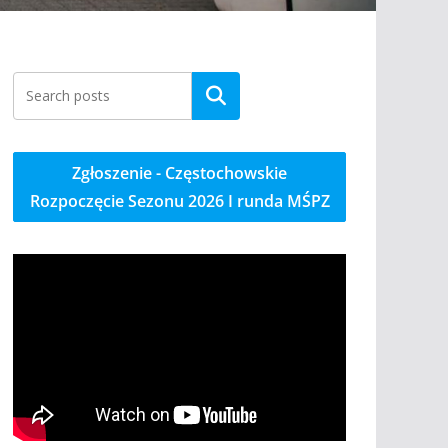
Szukaj
Zgłoszenie - Częstochowskie
Rozpoczęcie Sezonu 2026 I runda MŚPZ