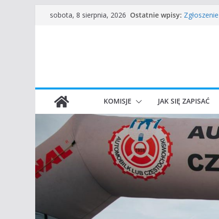
Przejdź
Częstocho
Ostatnie wpisy:
sobota, 8 sierpnia, 2026
Zgłoszenie
do
45 Rajd Cz
treści
VROOOM Cl
I Gliwicki 
KOMISJE
JAK SIĘ ZAPISAĆ