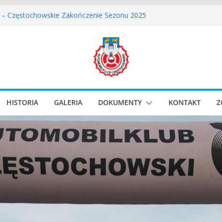
wskie Rozpoczęcie Sezonu 2026
 – Częstochowskie Zakończenie Sezonu 2025
ęstochowski zostaje odwołany.
assic Race Event 2026
Classic Sprint o Puchar Prezydenta Miasta Gliwice
HISTORIA
GALERIA
DOKUMENTY
KONTAKT
Z