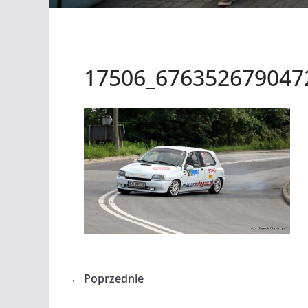
17506_676352679047
← Poprzednie