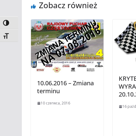
Zobacz również
Toggle High Contrast
Toggle Font size
KRYT
10.06.2016 – Zmiana
WYR
terminu
20.10.
10 czerwca, 2016
16 paźd