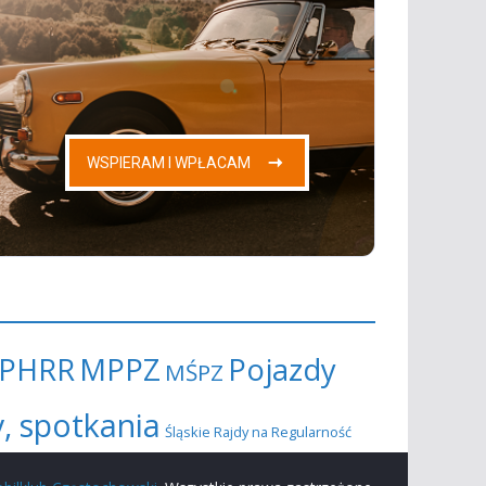
PHRR
MPPZ
Pojazdy
MŚPZ
y, spotkania
Śląskie Rajdy na Regularność