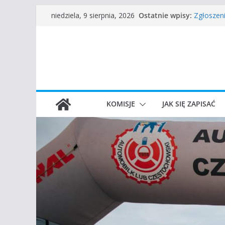
Przejdź
Częstoch
Ostatnie wpisy:
niedziela, 9 sierpnia, 2026
Zgłoszen
do
45 Rajd 
treści
VROOOM C
I Gliwick
KOMISJE
JAK SIĘ ZAPISAĆ