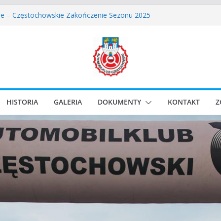
owskie Rozpoczęcie Sezonu 2026
ie – Częstochowskie Zakończenie Sezonu 2025
Częstochowski zostaje odwołany.
lassic Race Event 2026
i Classic Sprint o Puchar Prezydenta Miasta Gliwice
HISTORIA
GALERIA
DOKUMENTY
KONTAKT
Z