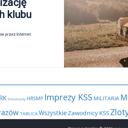
Imprezy KSS
M
RK
MILITARIA
HRSMP
Dokumenty
Zlot
razów
Wszystkie
Zawodnicy KSS
TABLICA