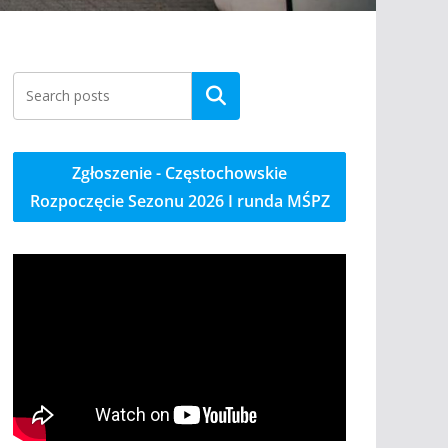
Szukaj
Zgłoszenie - Częstochowskie
Rozpoczęcie Sezonu 2026 I runda MŚPZ