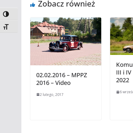
Zobacz również
Toggle High Contrast
Toggle Font size
Komun
III i 
02.02.2016 – MPPZ
2022
2016 – Video
6 wrześ
2 lutego, 2017