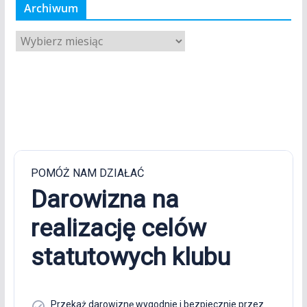
Archiwum
A
r
c
h
i
w
u
m