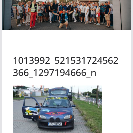
1013992_521531724562
366_1297194666_n