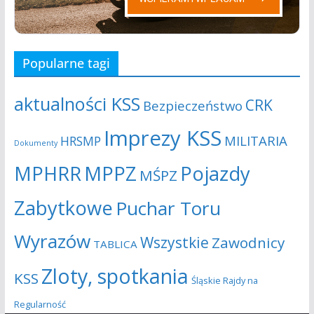
Popularne tagi
aktualności KSS
CRK
Bezpieczeństwo
Imprezy KSS
MILITARIA
HRSMP
Dokumenty
MPHRR
MPPZ
Pojazdy
MŚPZ
Zabytkowe
Puchar Toru
Wyrazów
Wszystkie
Zawodnicy
TABLICA
Zloty, spotkania
KSS
Śląskie Rajdy na
Regularność