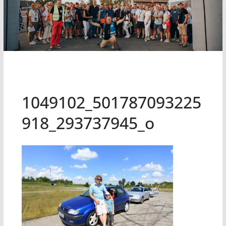
1049102_501787093225
918_293737945_o