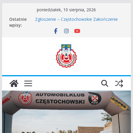
Przejdź
poniedziałek, 10 sierpnia, 2026
do
Częstochowskie Rozpoczęcie Sezonu 2026
Ostatnie
Zgłoszenie – Częstochowskie Zakończenie
treści
wpisy:
Sezonu 2025
45 Rajd Częstochowski zostaje odwołany.
VROOOM Classic Race Event 2026
I Gliwicki Classic Sprint o Puchar Prezydenta
Miasta Gliwice