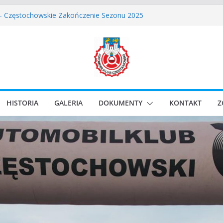
skie Rozpoczęcie Sezonu 2026
 – Częstochowskie Zakończenie Sezonu 2025
stochowski zostaje odwołany.
ssic Race Event 2026
lassic Sprint o Puchar Prezydenta Miasta Gliwice
HISTORIA
GALERIA
DOKUMENTY
KONTAKT
Z