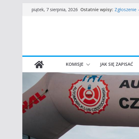
Przejdź
Częstochow
Ostatnie wpisy:
piątek, 7 sierpnia, 2026
Zgłoszenie
do
45 Rajd Czę
treści
VROOOM Cla
I Gliwicki C
KOMISJE
JAK SIĘ ZAPISAĆ