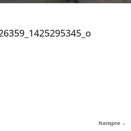
26359_1425295345_o
Następne →