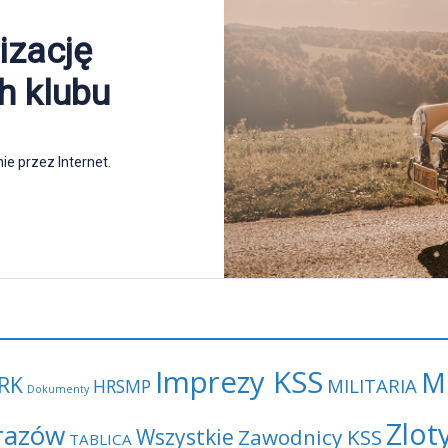
Imprezy KSS
M
RK
MILITARIA
HRSMP
Dokumenty
Zlot
razów
Wszystkie
Zawodnicy KSS
TABLICA