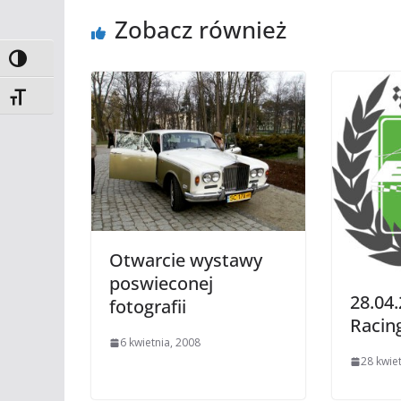
Zobacz również
Toggle High Contrast
Toggle Font size
Otwarcie wystawy
poswieconej
28.04
fotografii
Racin
6 kwietnia, 2008
28 kwie