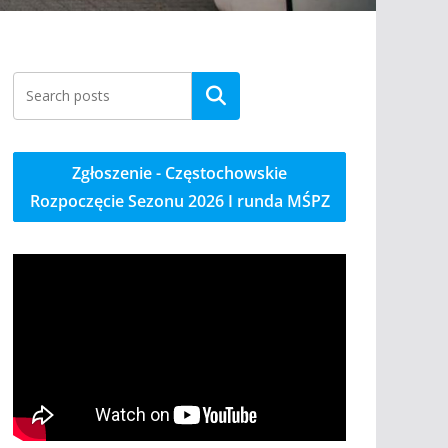
Szukaj
Zgłoszenie - Częstochowskie
Rozpoczęcie Sezonu 2026 I runda MŚPZ