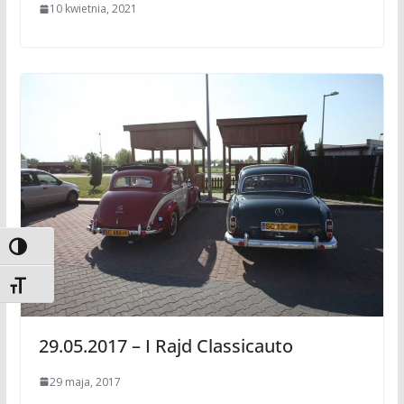
10 kwietnia, 2021
Toggle High Contrast
Toggle Font size
29.05.2017 – I Rajd Classicauto
29 maja, 2017