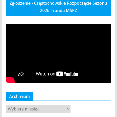
Zgłoszenie - Częstochowskie Rozpoczęcie Sezonu
2026 I runda MŚPZ
Archiwum
A
r