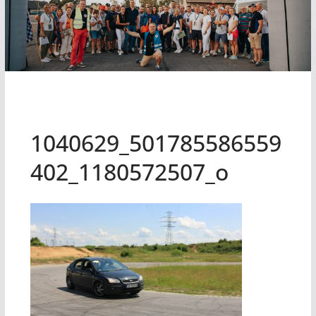
1040629_501785586559
402_1180572507_o