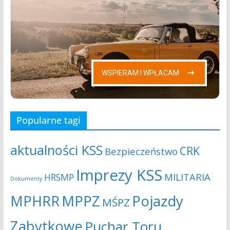
Popularne tagi
aktualności KSS
CRK
Bezpieczeństwo
Imprezy KSS
MILITARIA
HRSMP
Dokumenty
MPHRR
MPPZ
Pojazdy
MŚPZ
Zabytkowe
Puchar Toru