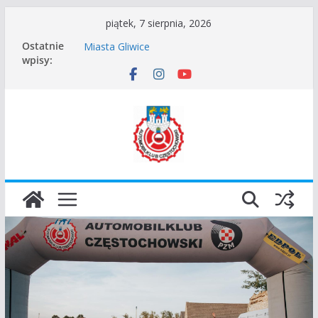
Przejdź
piątek, 7 sierpnia, 2026
do
I Gliwicki Classic Sprint o Puchar Prezydenta
Ostatnie
treści
Miasta Gliwice
wpisy:
Częstochowskie Rozpoczęcie Sezonu 2026
Zgłoszenie – Częstochowskie Zakończenie
Sezonu 2025
45 Rajd Częstochowski zostaje odwołany.
VROOOM Classic Race Event 2026