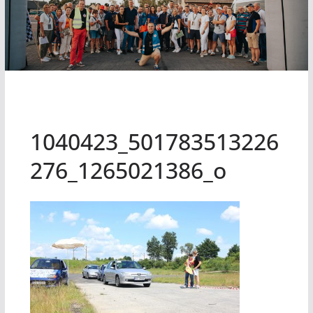
1040423_501783513226
276_1265021386_o