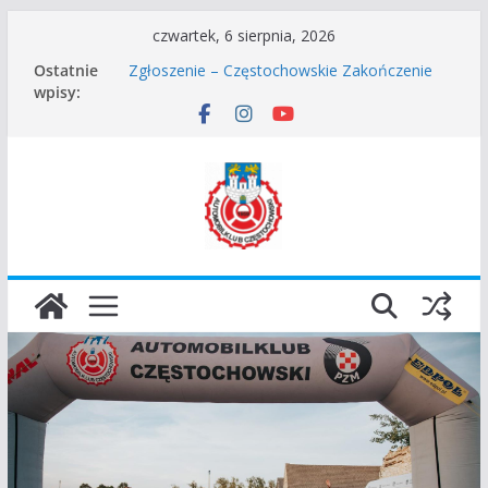
Przejdź
czwartek, 6 sierpnia, 2026
Częstochowskie Rozpoczęcie Sezonu 2026
do
Ostatnie
Zgłoszenie – Częstochowskie Zakończenie
treści
wpisy:
Sezonu 2025
45 Rajd Częstochowski zostaje odwołany.
VROOOM Classic Race Event 2026
I Gliwicki Classic Sprint o Puchar Prezydenta
Miasta Gliwice