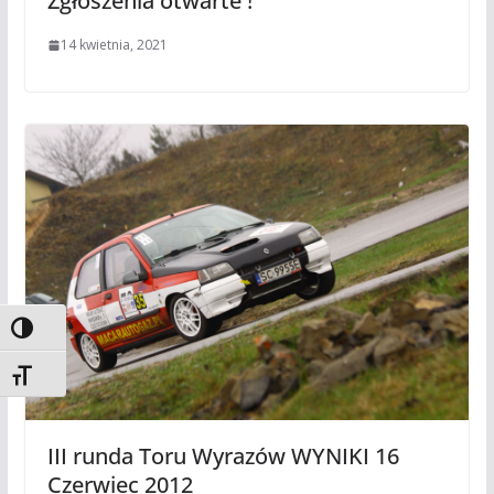
Zgłoszenia otwarte !
14 kwietnia, 2021
Toggle High Contrast
Toggle Font size
III runda Toru Wyrazów WYNIKI 16
Czerwiec 2012