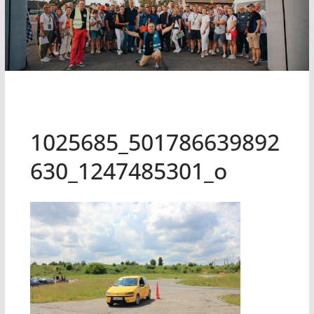
1025685_501786639892
630_1247485301_o