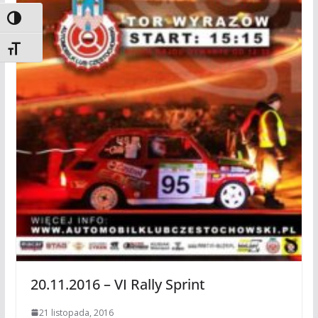
Toggle High Contrast
Toggle Font size
20.11.2016 – VI Rally Sprint
21 listopada, 2016