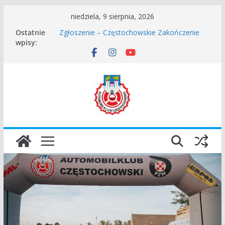
Przejdź
niedziela, 9 sierpnia, 2026
do
Częstochowskie Rozpoczęcie Sezonu 2026
Ostatnie
Zgłoszenie – Częstochowskie Zakończenie
treści
wpisy:
Sezonu 2025
45 Rajd Częstochowski zostaje odwołany.
VROOOM Classic Race Event 2026
I Gliwicki Classic Sprint o Puchar Prezydenta
Miasta Gliwice