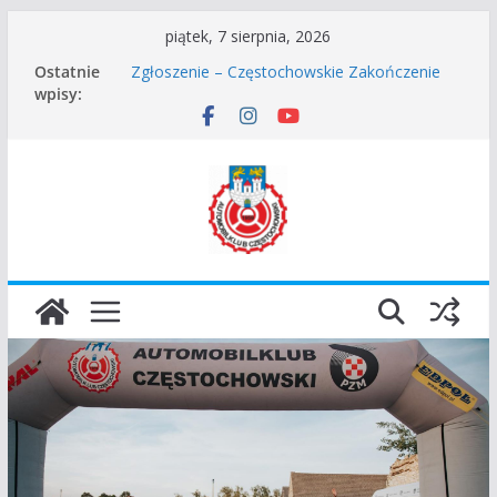
Przejdź
piątek, 7 sierpnia, 2026
Częstochowskie Rozpoczęcie Sezonu 2026
do
Ostatnie
Zgłoszenie – Częstochowskie Zakończenie
treści
wpisy:
Sezonu 2025
45 Rajd Częstochowski zostaje odwołany.
VROOOM Classic Race Event 2026
I Gliwicki Classic Sprint o Puchar Prezydenta
Miasta Gliwice