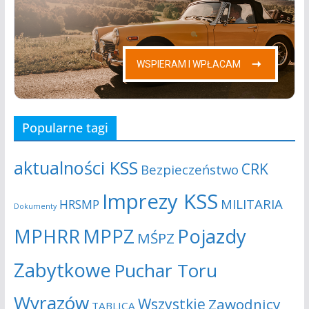
Popularne tagi
aktualności KSS
CRK
Bezpieczeństwo
Imprezy KSS
MILITARIA
HRSMP
Dokumenty
MPHRR
MPPZ
Pojazdy
MŚPZ
Zabytkowe
Puchar Toru
Wyrazów
Wszystkie
Zawodnicy
TABLICA