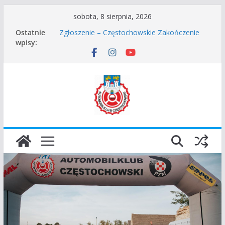
Przejdź
sobota, 8 sierpnia, 2026
do
Częstochowskie Rozpoczęcie Sezonu 2026
Ostatnie
Zgłoszenie – Częstochowskie Zakończenie
treści
wpisy:
Sezonu 2025
45 Rajd Częstochowski zostaje odwołany.
VROOOM Classic Race Event 2026
I Gliwicki Classic Sprint o Puchar Prezydenta
Miasta Gliwice