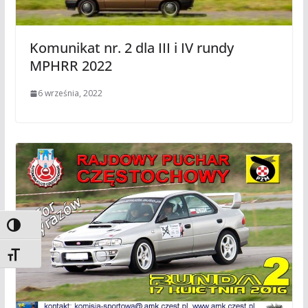
Komunikat nr. 2 dla III i IV rundy
MPHRR 2022
6 września, 2022
Toggle High Contrast
Toggle Font size