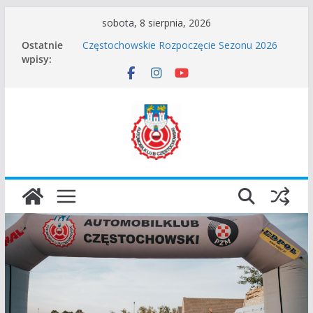
Przejdź
sobota, 8 sierpnia, 2026
do
I Gliwicki Classic Sprint o Puchar Prezydenta
Ostatnie
Miasta Gliwice
treści
wpisy:
Częstochowskie Rozpoczęcie Sezonu 2026
Zgłoszenie – Częstochowskie Zakończenie
Sezonu 2025
45 Rajd Częstochowski zostaje odwołany.
VROOOM Classic Race Event 2026