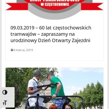
09.03.2019 – 60 lat częstochowskich
tramwajów – zapraszamy na
urodzinowy Dzień Otwarty Zajezdni
6 marca, 2019
Toggle High Contrast
Toggle Font size