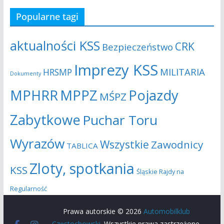
Popularne tagi
aktualności KSS
CRK
Bezpieczeństwo
Imprezy KSS
MILITARIA
HRSMP
Dokumenty
MPHRR
MPPZ
Pojazdy
MŚPZ
Zabytkowe
Puchar Toru
Wyrazów
Wszystkie
Zawodnicy
TABLICA
Zloty, spotkania
KSS
Śląskie Rajdy na
Regularność
Prawa autorskie © 2026
Automobilklub
Częstochowski
. Wszystkie prawa zastrzeżone.