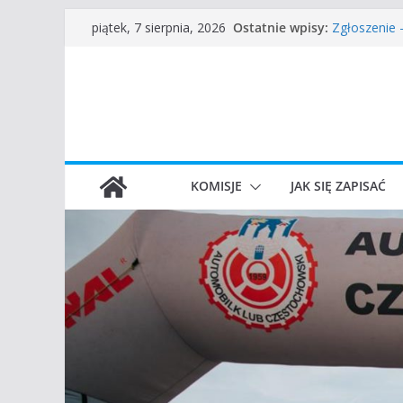
Częstochow
Przejdź
Ostatnie wpisy:
piątek, 7 sierpnia, 2026
Zgłoszenie
do
45 Rajd Czę
VROOOM Cla
treści
I Gliwicki C
KOMISJE
JAK SIĘ ZAPISAĆ