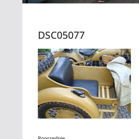
DSC05077
← Poprzednie