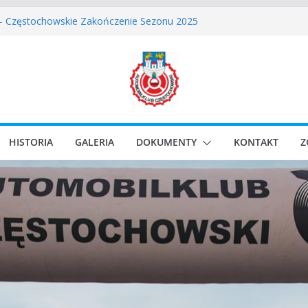
skie Rozpoczęcie Sezonu 2026
 – Częstochowskie Zakończenie Sezonu 2025
stochowski zostaje odwołany.
ssic Race Event 2026
lassic Sprint o Puchar Prezydenta Miasta Gliwice
HISTORIA
GALERIA
DOKUMENTY
KONTAKT
Z