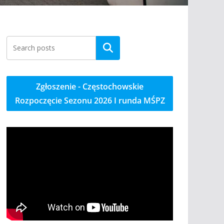
Szukaj
Zgłoszenie - Częstochowskie
Rozpoczęcie Sezonu 2026 I runda MŚPZ