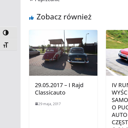
Zobacz również
Toggle High Contrast
Toggle Font size
29.05.2017 – I Rajd
IV R
Classicauto
WYŚC
SAM
29 maja, 2017
O PU
AUTO
CZĘS