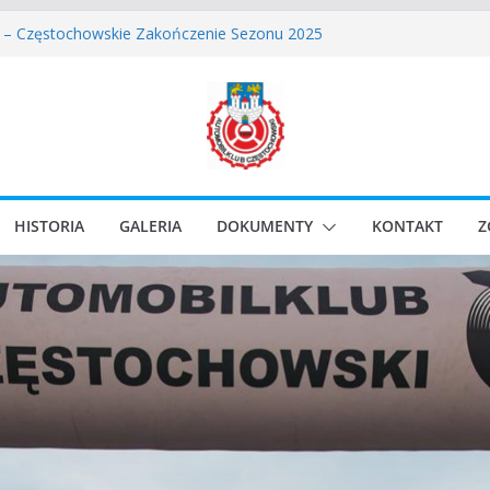
wskie Rozpoczęcie Sezonu 2026
 – Częstochowskie Zakończenie Sezonu 2025
ęstochowski zostaje odwołany.
assic Race Event 2026
Classic Sprint o Puchar Prezydenta Miasta Gliwice
HISTORIA
GALERIA
DOKUMENTY
KONTAKT
Z