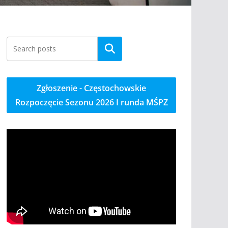
Szukaj
Zgłoszenie - Częstochowskie
Rozpoczęcie Sezonu 2026 I runda MŚPZ