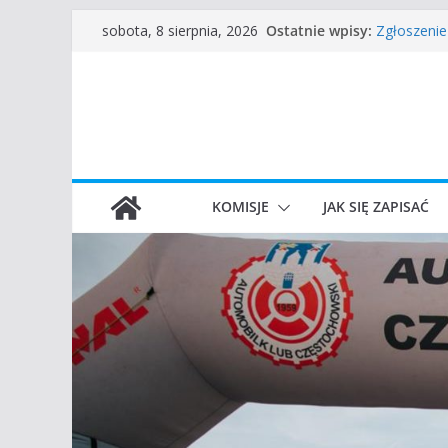
Częstocho
Przejdź
Ostatnie wpisy:
sobota, 8 sierpnia, 2026
Zgłoszenie
do
45 Rajd Cz
VROOOM Cl
treści
I Gliwicki 
KOMISJE
JAK SIĘ ZAPISAĆ