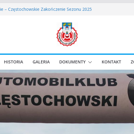
owskie Rozpoczęcie Sezonu 2026
ie – Częstochowskie Zakończenie Sezonu 2025
Częstochowski zostaje odwołany.
lassic Race Event 2026
i Classic Sprint o Puchar Prezydenta Miasta Gliwice
HISTORIA
GALERIA
DOKUMENTY
KONTAKT
Z