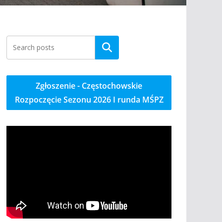
Szukaj
Zgłoszenie - Częstochowskie
Rozpoczęcie Sezonu 2026 I runda MŚPZ