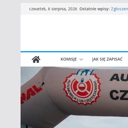
Częstoch
Przejdź
Ostatnie wpisy:
czwartek, 6 sierpnia, 2026
Zgłoszen
do
45 Rajd 
VROOOM C
treści
I Gliwick
KOMISJE
JAK SIĘ ZAPISAĆ