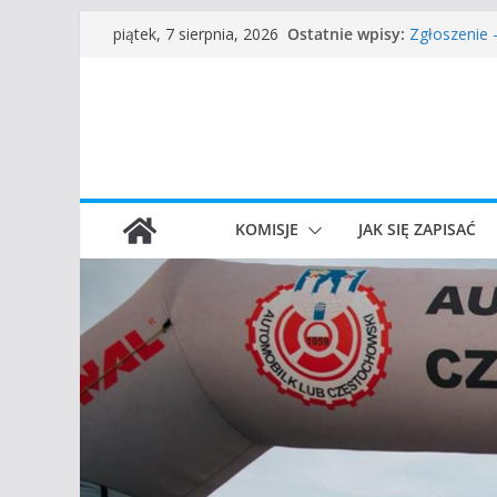
Częstochow
Przejdź
Ostatnie wpisy:
piątek, 7 sierpnia, 2026
Zgłoszenie
do
45 Rajd Czę
VROOOM Cla
treści
I Gliwicki C
KOMISJE
JAK SIĘ ZAPISAĆ