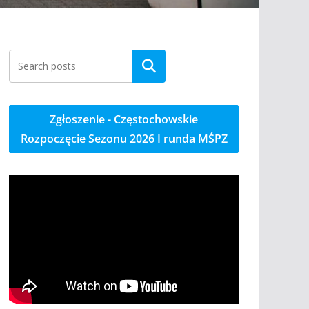
Szukaj
Zgłoszenie - Częstochowskie
Rozpoczęcie Sezonu 2026 I runda MŚPZ