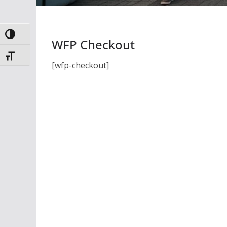
Toggle High Contrast
WFP Checkout
Toggle Font size
[wfp-checkout]