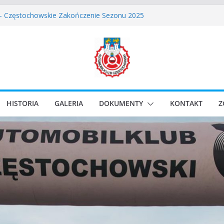
skie Rozpoczęcie Sezonu 2026
 – Częstochowskie Zakończenie Sezonu 2025
stochowski zostaje odwołany.
ssic Race Event 2026
lassic Sprint o Puchar Prezydenta Miasta Gliwice
HISTORIA
GALERIA
DOKUMENTY
KONTAKT
Z