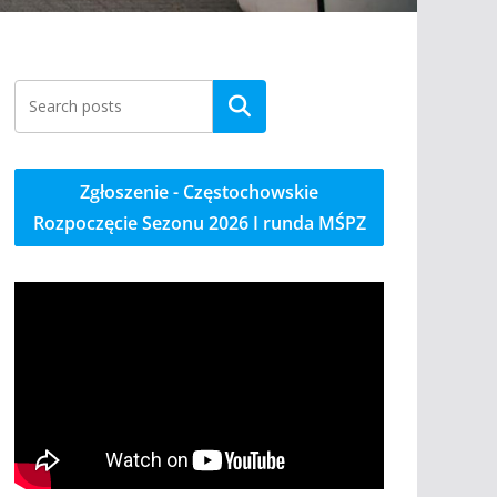
Szukaj
Zgłoszenie - Częstochowskie
Rozpoczęcie Sezonu 2026 I runda MŚPZ