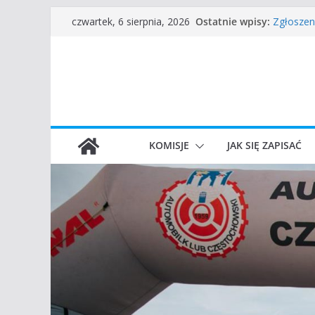
Częstoch
Przejdź
Ostatnie wpisy:
czwartek, 6 sierpnia, 2026
Zgłoszen
do
45 Rajd 
VROOOM C
treści
I Gliwick
KOMISJE
JAK SIĘ ZAPISAĆ