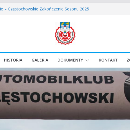
owskie Rozpoczęcie Sezonu 2026
ie – Częstochowskie Zakończenie Sezonu 2025
Częstochowski zostaje odwołany.
lassic Race Event 2026
i Classic Sprint o Puchar Prezydenta Miasta Gliwice
HISTORIA
GALERIA
DOKUMENTY
KONTAKT
Z