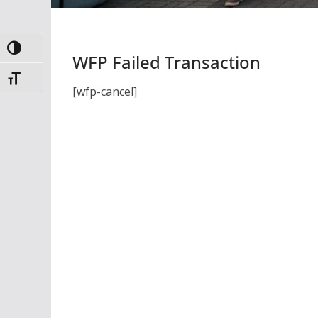
Toggle High Contrast
WFP Failed Transaction
Toggle Font size
[wfp-cancel]