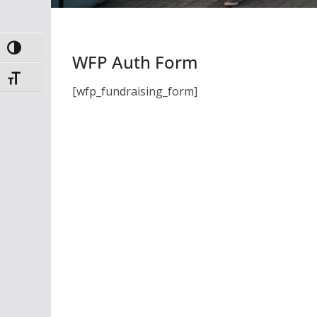
Toggle High Contrast
WFP Auth Form
Toggle Font size
[wfp_fundraising_form]