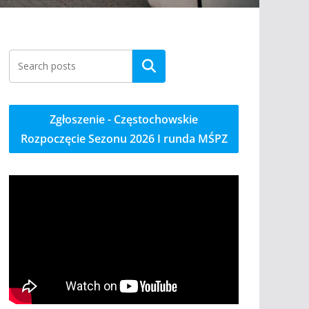
Szukaj
Zgłoszenie - Częstochowskie
Rozpoczęcie Sezonu 2026 I runda MŚPZ