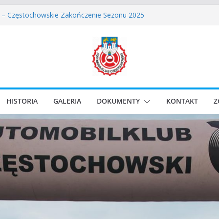
wskie Rozpoczęcie Sezonu 2026
 – Częstochowskie Zakończenie Sezonu 2025
ęstochowski zostaje odwołany.
assic Race Event 2026
Classic Sprint o Puchar Prezydenta Miasta Gliwice
HISTORIA
GALERIA
DOKUMENTY
KONTAKT
Z