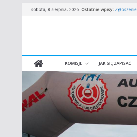
Częstocho
Przejdź
Ostatnie wpisy:
sobota, 8 sierpnia, 2026
Zgłoszenie
do
45 Rajd Cz
VROOOM Cl
treści
I Gliwicki 
KOMISJE
JAK SIĘ ZAPISAĆ