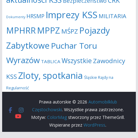
CRK
Bezpieczeństwo
Imprezy KSS
MILITARIA
HRSMP
Dokumenty
MPHRR
MPPZ
Pojazdy
MŚPZ
Zabytkowe
Puchar Toru
Wyrazów
Wszystkie
Zawodnicy
TABLICA
Zloty, spotkania
KSS
Śląskie Rajdy na
Regularność
Prawa autorskie © 2026
Automobilklub
Częstochowski
. Wszystkie prawa zastrzeżone.
Motyw:
ColorMag
stworzony przez ThemeGrill.
Wspierane przez
WordPress
.