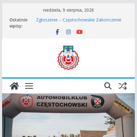
Przejdź
niedziela, 9 sierpnia, 2026
do
Ostatnie
Zgłoszenie – Częstochowskie Zakończenie
treści
wpisy:
Sezonu 2025
45 Rajd Częstochowski zostaje odwołany.
VROOOM Classic Race Event 2026
I Gliwicki Classic Sprint o Puchar Prezydenta
Miasta Gliwice
Częstochowskie Rozpoczęcie Sezonu 2026