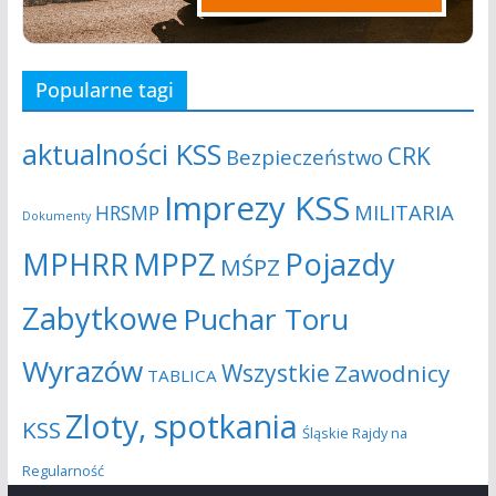
Popularne tagi
aktualności KSS
CRK
Bezpieczeństwo
Imprezy KSS
MILITARIA
HRSMP
Dokumenty
MPHRR
MPPZ
Pojazdy
MŚPZ
Zabytkowe
Puchar Toru
Wyrazów
Wszystkie
Zawodnicy
TABLICA
Zloty, spotkania
KSS
Śląskie Rajdy na
Regularność