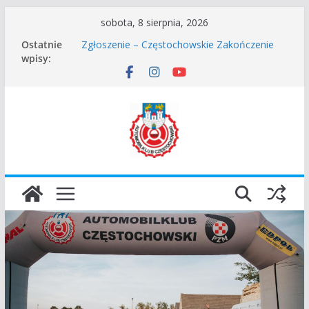
Przejdź
sobota, 8 sierpnia, 2026
do
Ostatnie
Zgłoszenie – Częstochowskie Zakończenie
treści
wpisy:
Sezonu 2025
45 Rajd Częstochowski zostaje odwołany.
VROOOM Classic Race Event 2026
I Gliwicki Classic Sprint o Puchar Prezydenta
Miasta Gliwice
Częstochowskie Rozpoczęcie Sezonu 2026