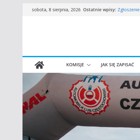
Przejdź
Ostatnie wpisy:
Zgłoszenie
sobota, 8 sierpnia, 2026
do
45 Rajd Cz
VROOOM Cl
treści
I Gliwicki 
Częstocho
KOMISJE
JAK SIĘ ZAPISAĆ