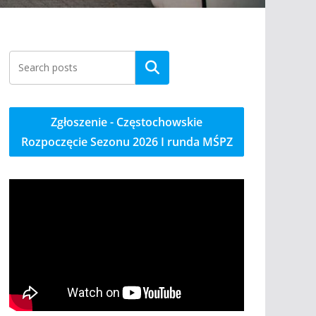
Szukaj
Zgłoszenie - Częstochowskie
Rozpoczęcie Sezonu 2026 I runda MŚPZ