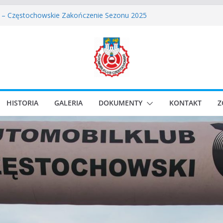
 – Częstochowskie Zakończenie Sezonu 2025
ęstochowski zostaje odwołany.
assic Race Event 2026
Classic Sprint o Puchar Prezydenta Miasta Gliwice
wskie Rozpoczęcie Sezonu 2026
HISTORIA
GALERIA
DOKUMENTY
KONTAKT
Z