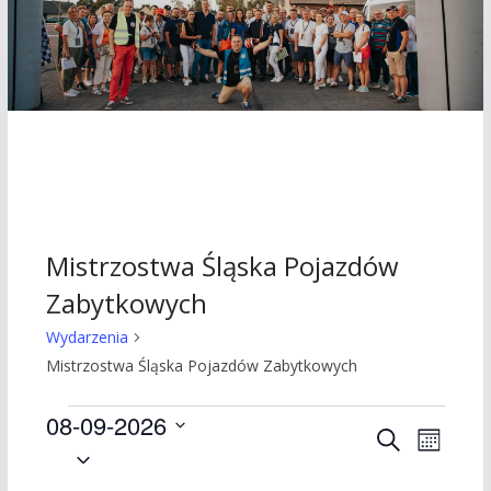
Mistrzostwa Śląska Pojazdów
Zabytkowych
Wydarzenia
Mistrzostwa Śląska Pojazdów Zabytkowych
Wydarzenia
08-09-2026
W
W
S
M
W
z
i
y
y
y
u