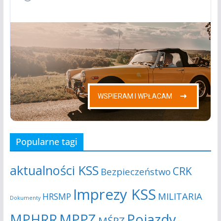
s
j
z
a
u
k
i
w
a
n
Popularne tagi
i
aktualności KSS
CRK
Bezpieczeństwo
u
Imprezy KSS
MILITARIA
HRSMP
Dokumenty
i
MPHRR
MPPZ
Pojazdy
MŚPZ