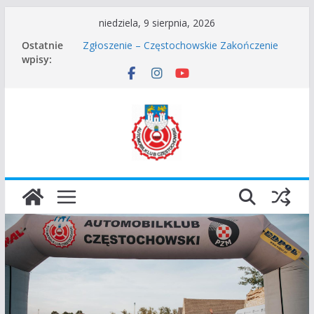
Przejdź
niedziela, 9 sierpnia, 2026
do
Ostatnie
Zgłoszenie – Częstochowskie Zakończenie
treści
wpisy:
Sezonu 2025
45 Rajd Częstochowski zostaje odwołany.
VROOOM Classic Race Event 2026
I Gliwicki Classic Sprint o Puchar Prezydenta
Miasta Gliwice
Częstochowskie Rozpoczęcie Sezonu 2026