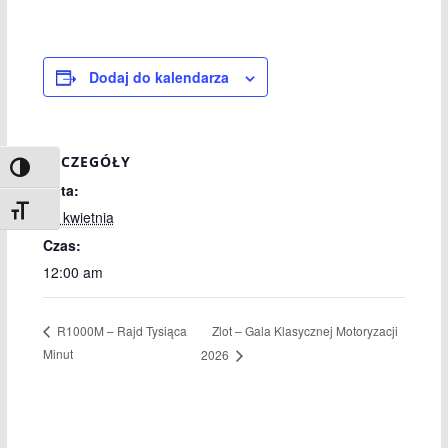
Dodaj do kalendarza
SZCZEGÓŁY
Toggle High Contrast
Data:
Toggle Font size
26 kwietnia
Czas:
12:00 am
Zlot – Gala Klasycznej Motoryzacji
R1000M – Rajd Tysiąca
Minut
2026