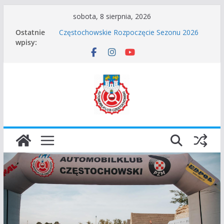
Przejdź
sobota, 8 sierpnia, 2026
do
Ostatnie
Częstochowskie Rozpoczęcie Sezonu 2026
treści
wpisy:
Zgłoszenie – Częstochowskie Zakończenie
Sezonu 2025
45 Rajd Częstochowski zostaje odwołany.
VROOOM Classic Race Event 2026
I Gliwicki Classic Sprint o Puchar Prezydenta
Miasta Gliwice