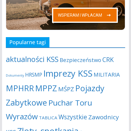
Popularne tagi
aktualności KSS
CRK
Bezpieczeństwo
Imprezy KSS
MILITARIA
HRSMP
Dokumenty
MPHRR
MPPZ
Pojazdy
MŚPZ
Zabytkowe
Puchar Toru
Wyrazów
Wszystkie
Zawodnicy
TABLICA
Zloty, spotkania