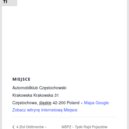
Toggle Font size
MIEJSCE
Automobilklub Częstochowski
Krakowska Krakowska 31
Częstochowa
,
śląskie
42-200
Poland
+ Mapa Google
Zobacz witrynę internetową Miejsce
MŚPZ – Tyski Rajd Pojazdów
4 Zlot Oldtimerów –