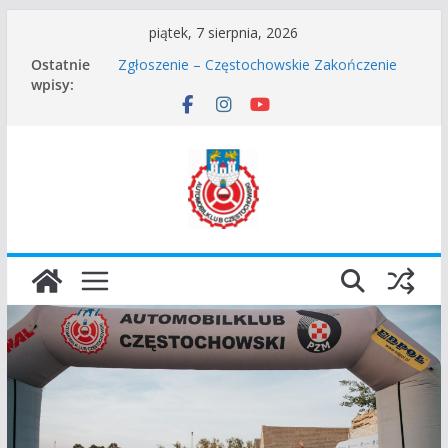
Przejdź
piątek, 7 sierpnia, 2026
do
Ostatnie
Zgłoszenie – Częstochowskie Zakończenie
treści
wpisy:
Sezonu 2025
45 Rajd Częstochowski zostaje odwołany.
VROOOM Classic Race Event 2026
I Gliwicki Classic Sprint o Puchar Prezydenta
Miasta Gliwice
Częstochowskie Rozpoczęcie Sezonu 2026