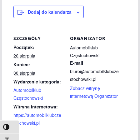
Dodaj do kalendarza
SZCZEGÓŁY
ORGANIZATOR
Początek:
Automobilklub
Częstochowski
26 sierpnia
E-mail
Koniec:
biuro@automobilklubcze
30 sierpnia
stochowski.pl
Wydarzenie kategoria:
Zobacz witrynę
Automobilklub
internetową Organizator
Częstochowski
Witryna internetowa:
https://automobilklubcze
stochowski.pl
Toggle High Contrast